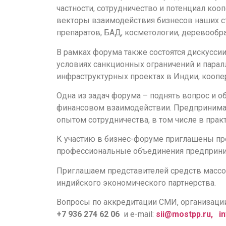
частности, сотрудничество и потенциал коо
векторы взаимодействия бизнесов наших ст
препаратов, БАД, косметологии, деревообр
В рамках форума также состоятся дискусси
условиях санкционных ограничений и паралл
инфраструктурных проектах в Индии, коопе
Одна из задач форума – поднять вопрос и 
финансовом взаимодействии. Предпринима
опытом сотрудничества, в том числе в прак
К участию в бизнес-форуме приглашены пре
профессиональные объединения предприни
Приглашаем представителей средств массо
индийского экономического партнерства.
Вопросы по аккредитации СМИ, организаци
+7 936 274 62 06
и e-mail:
sii@mostpp.ru,
i