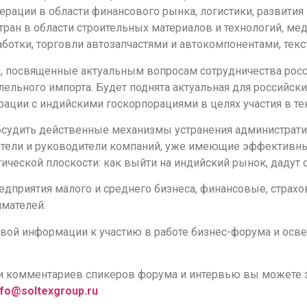
перации в области финансового рынка, логистики, развити
ран в области строительных материалов и технологий, м
аботки, торговли автозапчастями и автокомпонентами, тек
и, посвященные актуальным вопросам сотрудничества росс
ельного импорта. Будет поднята актуальная для российски
рации с индийскими госкорпорациями в целях участия в те
обсудить действенные механизмы устранения администрат
тели и руководители компаний, уже имеющие эффективны
тической плоскости: как выйти на индийский рынок, дадут
дприятия малого и среднего бизнеса, финансовые, страх
мателей.
вой информации к участию в работе бизнес-форума и осв
и комментариев спикеров форума и интервью вы можете з
nfo@soltexgroup.ru