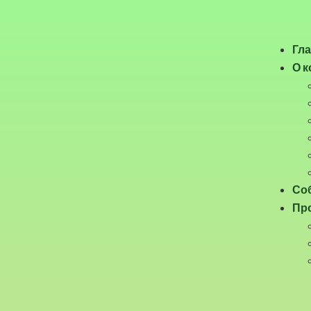
Гл
О 
Соб
Про