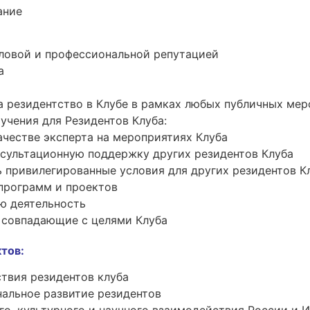
ание
еловой и профессиональной репутацией
а
а
а резидентство в Клубе в рамках любых публичных ме
учения для Резидентов Клуба:
ачестве эксперта на мероприятиях Клуба
нсультационную поддержку других резидентов Клуба
 привилегированные условия для других резидентов К
программ и проектов
ю деятельность
е совпадающие с целями Клуба
ктов
:
твия резидентов клуба
нальное развитие резидентов