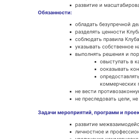
развитие и масштабиров
Обязанности:
обладать безупречной д
разделять ценности Клуб
соблюдать правила Клуб
указывать собственное н
выполнять решения и пор
oвыступать в к
oоказывать ко
oпредоставлять
коммерческих 
не вести противозаконну
не преследовать цели, н
Задачи мероприятий, программ и прое
развитие межвзаимодейс
личностное и профессио