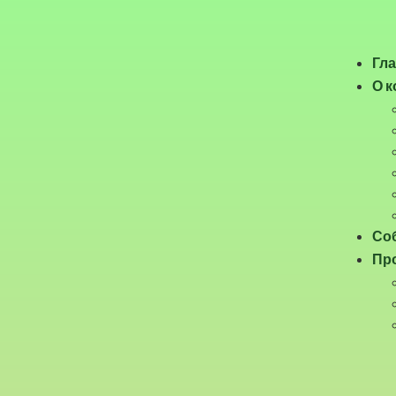
Гл
О 
Соб
Про