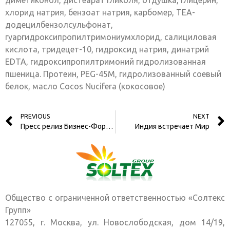
диметиконол, дистеарат гликоля, отдушка, глицерин,
хлорид натрия, бензоат натрия, карбомер, TEA-
додецилбензолсульфонат,
гуаргидроксипропилтримониумхлорид, салициловая
кислота, тридецет-10, гидроксид натрия, динатрий
EDTA, гидроксипропилтримоний гидролизованная
пшеница. Протеин, PEG-45М, гидролизованный соевый
белок, масло Cocos Nucifera (кокосовое)
PREVIOUS
NEXT
Пресс релиз Бизнес-Форума
Индия встречает Мир
Общество с ограниченной ответственностью «Солтекс
Групп»
127055, г. Москва, ул. Новослободская, дом 14/19,